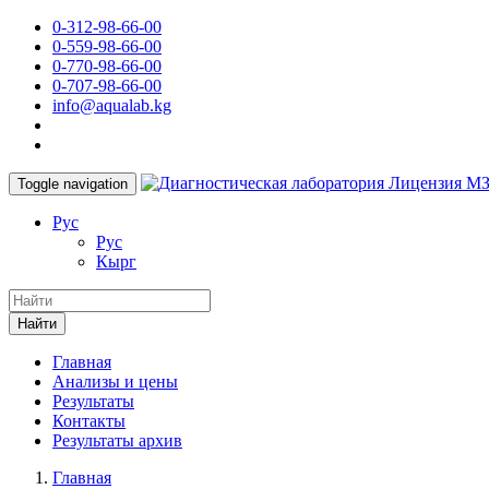
0-312-98-66-00
0-559-98-66-00
0-770-98-66-00
0-707-98-66-00
info@aqualab.kg
Лицензия М
Toggle navigation
Руc
Руc
Кырг
Найти
Главная
Анализы и цены
Результаты
Контакты
Результаты архив
Главная