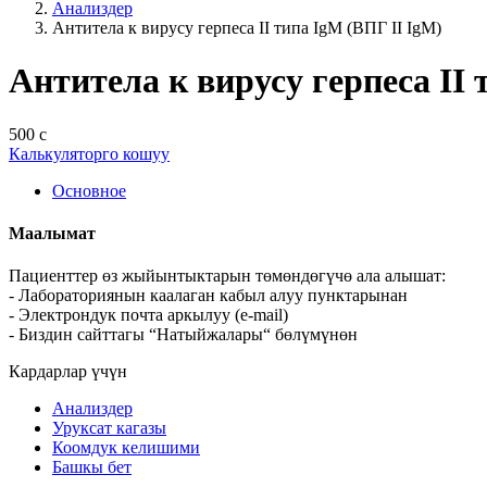
Анализдер
Антитела к вирусу герпеса II типа IgM (ВПГ II IgM)
Антитела к вирусу герпеса II 
500 с
Калькуляторго кошуу
Основное
Маалымат
Пациенттер өз жыйынтыктарын төмөндөгүчө ала алышат:
- Лабораториянын каалаган кабыл алуу пунктарынан
- Электрондук почта аркылуу (e-mail)
- Биздин сайттагы “Натыйжалары“ бөлүмүнөн
Кардарлар үчүн
Анализдер
Уруксат кагазы
Коомдук келишими
Башкы бет