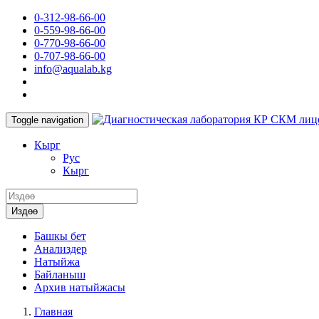
0-312-98-66-00
0-559-98-66-00
0-770-98-66-00
0-707-98-66-00
info@aqualab.kg
КР СКМ лиц
Toggle navigation
Кырг
Руc
Кырг
Издөө
Башкы бет
Анализдер
Натыйжа
Байланыш
Архив натыйжасы
Главная