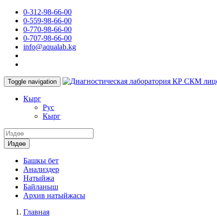
0-312-98-66-00
0-559-98-66-00
0-770-98-66-00
0-707-98-66-00
info@aqualab.kg
КР СКМ лиц
Toggle navigation
Кырг
Руc
Кырг
Издөө
Башкы бет
Анализдер
Натыйжа
Байланыш
Архив натыйжасы
Главная