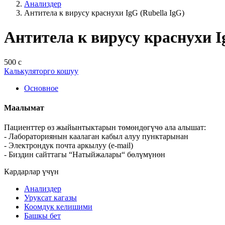
Анализдер
Антитела к вирусу краснухи IgG (Rubella IgG)
Антитела к вирусу краснухи I
500 с
Калькуляторго кошуу
Основное
Маалымат
Пациенттер өз жыйынтыктарын төмөндөгүчө ала алышат:
- Лабораториянын каалаган кабыл алуу пунктарынан
- Электрондук почта аркылуу (e-mail)
- Биздин сайттагы “Натыйжалары“ бөлүмүнөн
Кардарлар үчүн
Анализдер
Уруксат кагазы
Коомдук келишими
Башкы бет