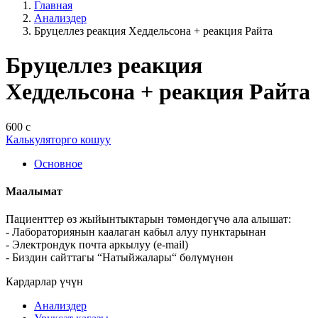
Главная
Анализдер
Бруцеллез реакция Хеддельсона + реакция Райта
Бруцеллез реакция
Хеддельсона + реакция Райта
600 с
Калькуляторго кошуу
Основное
Маалымат
Пациенттер өз жыйынтыктарын төмөндөгүчө ала алышат:
- Лабораториянын каалаган кабыл алуу пунктарынан
- Электрондук почта аркылуу (e-mail)
- Биздин сайттагы “Натыйжалары“ бөлүмүнөн
Кардарлар үчүн
Анализдер