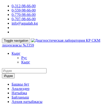
0-312-98-66-00
0-559-98-66-00
0-770-98-66-00
0-707-98-66-00
info@aqualab.kg
КР СКМ
Toggle navigation
лицензиясы №3359
Кырг
Руc
Кырг
Издөө
Башкы бет
Анализдер
Натыйжа
Байланыш
Архив натыйжасы