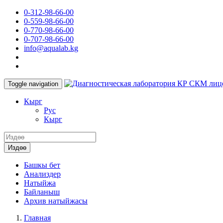
0-312-98-66-00
0-559-98-66-00
0-770-98-66-00
0-707-98-66-00
info@aqualab.kg
КР СКМ лиц
Toggle navigation
Кырг
Руc
Кырг
Издөө
Башкы бет
Анализдер
Натыйжа
Байланыш
Архив натыйжасы
Главная