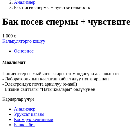
Анализдер
Бак посев спермы + чувствительность
Бак посев спермы + чувствит
1 000 с
Калькуляторго кошуу
Основное
Маалымат
Пациенттер өз жыйынтыктарын төмөндөгүчө ала алышат:
- Лабораториянын каалаган кабыл алуу пунктарынан
- Электрондук почта аркылуу (e-mail)
- Биздин сайттагы “Натыйжалары“ бөлүмүнөн
Кардарлар үчүн
Анализдер
Уруксат кагазы
Коомдук келишими
Башкы бет