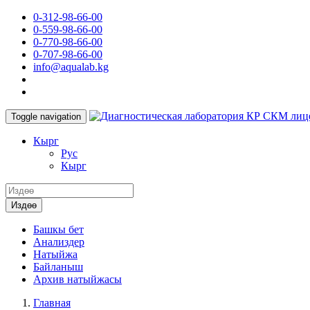
0-312-98-66-00
0-559-98-66-00
0-770-98-66-00
0-707-98-66-00
info@aqualab.kg
КР СКМ лиц
Toggle navigation
Кырг
Руc
Кырг
Издөө
Башкы бет
Анализдер
Натыйжа
Байланыш
Архив натыйжасы
Главная