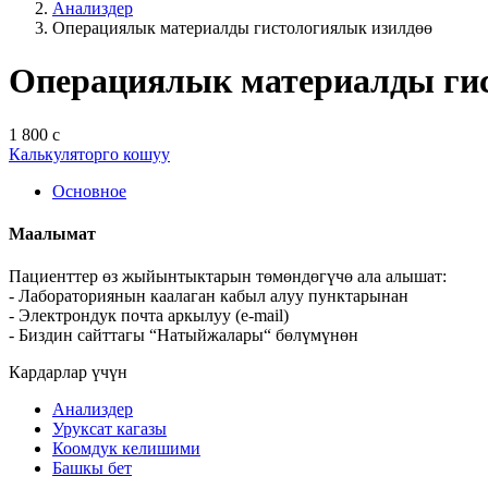
Анализдер
Операциялык материалды гистологиялык изилдөө
Операциялык материалды ги
1 800 с
Калькуляторго кошуу
Основное
Маалымат
Пациенттер өз жыйынтыктарын төмөндөгүчө ала алышат:
- Лабораториянын каалаган кабыл алуу пунктарынан
- Электрондук почта аркылуу (e-mail)
- Биздин сайттагы “Натыйжалары“ бөлүмүнөн
Кардарлар үчүн
Анализдер
Уруксат кагазы
Коомдук келишими
Башкы бет