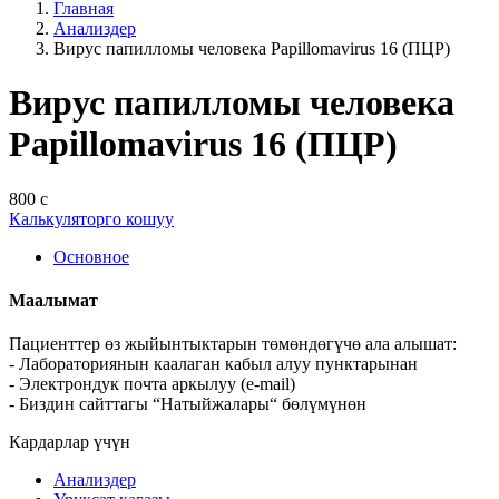
Главная
Анализдер
Вирус папилломы человека Papillomavirus 16 (ПЦР)
Вирус папилломы человека
Papillomavirus 16 (ПЦР)
800 с
Калькуляторго кошуу
Основное
Маалымат
Пациенттер өз жыйынтыктарын төмөндөгүчө ала алышат:
- Лабораториянын каалаган кабыл алуу пунктарынан
- Электрондук почта аркылуу (e-mail)
- Биздин сайттагы “Натыйжалары“ бөлүмүнөн
Кардарлар үчүн
Анализдер