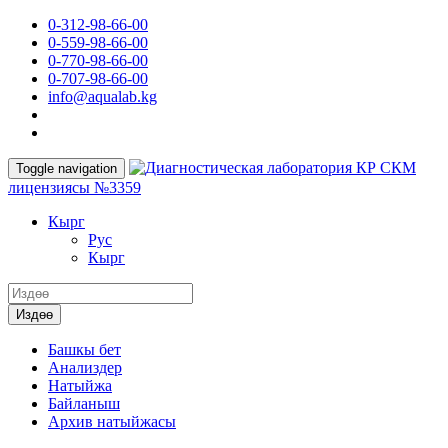
0-312-98-66-00
0-559-98-66-00
0-770-98-66-00
0-707-98-66-00
info@aqualab.kg
КР СКМ
Toggle navigation
лицензиясы №3359
Кырг
Руc
Кырг
Издөө
Башкы бет
Анализдер
Натыйжа
Байланыш
Архив натыйжасы