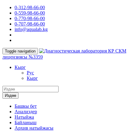
0-312-98-66-00
0-559-98-66-00
0-770-98-66-00
0-707-98-66-00
info@aqualab.kg
КР СКМ
Toggle navigation
лицензиясы №3359
Кырг
Руc
Кырг
Издөө
Башкы бет
Анализдер
Натыйжа
Байланыш
Архив натыйжасы