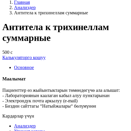
Главная
Анализдер
Антитела к трихинеллам суммарные
Антитела к трихинеллам
суммарные
500 с
Калькуляторго кошуу
Основное
Маалымат
Пациенттер өз жыйынтыктарын төмөндөгүчө ала алышат:
- Лабораториянын каалаган кабыл алуу пунктарынан
- Электрондук почта аркылуу (e-mail)
- Биздин сайттагы “Натыйжалары“ бөлүмүнөн
Кардарлар үчүн
Анализдер