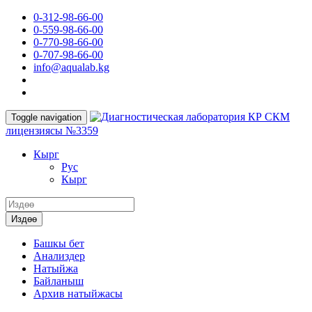
0-312-98-66-00
0-559-98-66-00
0-770-98-66-00
0-707-98-66-00
info@aqualab.kg
КР СКМ
Toggle navigation
лицензиясы №3359
Кырг
Руc
Кырг
Издөө
Башкы бет
Анализдер
Натыйжа
Байланыш
Архив натыйжасы