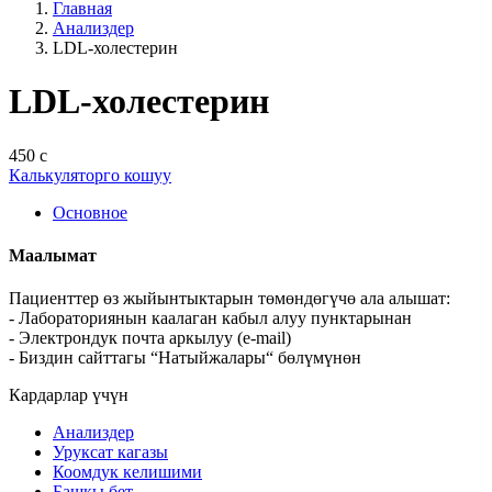
Главная
Анализдер
LDL-холестерин
LDL-холестерин
450 с
Калькуляторго кошуу
Основное
Маалымат
Пациенттер өз жыйынтыктарын төмөндөгүчө ала алышат:
- Лабораториянын каалаган кабыл алуу пунктарынан
- Электрондук почта аркылуу (e-mail)
- Биздин сайттагы “Натыйжалары“ бөлүмүнөн
Кардарлар үчүн
Анализдер
Уруксат кагазы
Коомдук келишими
Башкы бет