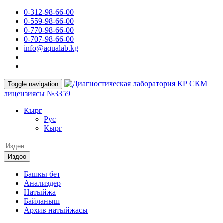
0-312-98-66-00
0-559-98-66-00
0-770-98-66-00
0-707-98-66-00
info@aqualab.kg
КР СКМ
Toggle navigation
лицензиясы №3359
Кырг
Руc
Кырг
Издөө
Башкы бет
Анализдер
Натыйжа
Байланыш
Архив натыйжасы