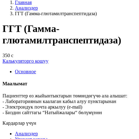
Главная
Анализдер
ГГТ (Гамма-глютамилтранспептидаза)
ГГТ (Гамма-
глютамилтранспептидаза)
350 с
Калькуляторго кошуу
Основное
Маалымат
Пациенттер өз жыйынтыктарын төмөндөгүчө ала алышат:
- Лабораториянын каалаган кабыл алуу пунктарынан
- Электрондук почта аркылуу (e-mail)
- Биздин сайттагы “Натыйжалары“ бөлүмүнөн
Кардарлар үчүн
Анализдер