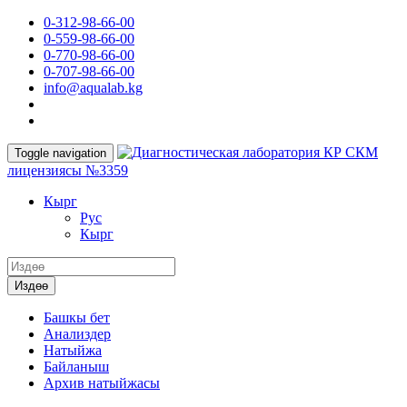
0-312-98-66-00
0-559-98-66-00
0-770-98-66-00
0-707-98-66-00
info@aqualab.kg
КР СКМ
Toggle navigation
лицензиясы №3359
Кырг
Руc
Кырг
Издөө
Башкы бет
Анализдер
Натыйжа
Байланыш
Архив натыйжасы