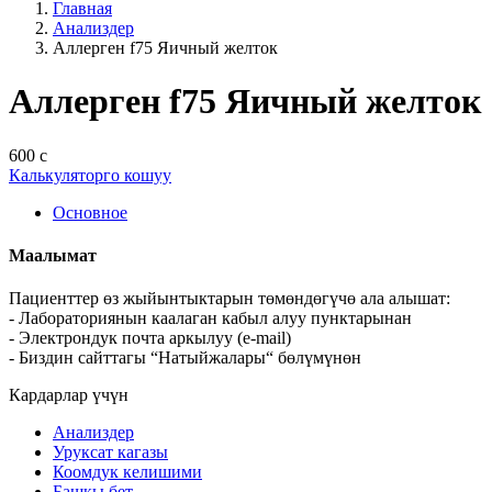
Главная
Анализдер
Аллерген f75 Яичный желток
Аллерген f75 Яичный желток
600 с
Калькуляторго кошуу
Основное
Маалымат
Пациенттер өз жыйынтыктарын төмөндөгүчө ала алышат:
- Лабораториянын каалаган кабыл алуу пунктарынан
- Электрондук почта аркылуу (e-mail)
- Биздин сайттагы “Натыйжалары“ бөлүмүнөн
Кардарлар үчүн
Анализдер
Уруксат кагазы
Коомдук келишими
Башкы бет