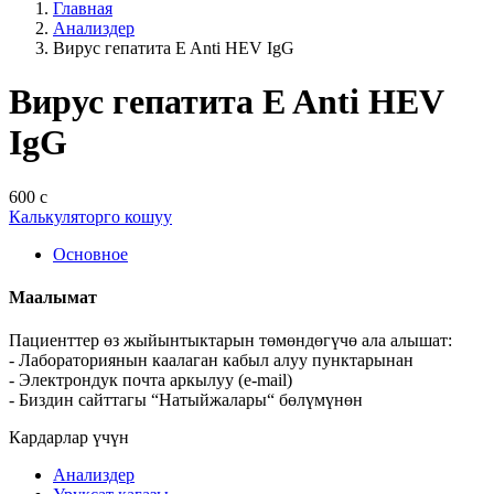
Главная
Анализдер
Вирус гепатита E Anti HEV IgG
Вирус гепатита E Anti HEV
IgG
600 с
Калькуляторго кошуу
Основное
Маалымат
Пациенттер өз жыйынтыктарын төмөндөгүчө ала алышат:
- Лабораториянын каалаган кабыл алуу пунктарынан
- Электрондук почта аркылуу (e-mail)
- Биздин сайттагы “Натыйжалары“ бөлүмүнөн
Кардарлар үчүн
Анализдер