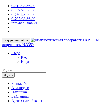
0-312-98-66-00
0-559-98-66-00
0-770-98-66-00
0-707-98-66-00
info@aqualab.kg
КР СКМ
Toggle navigation
лицензиясы №3359
Кырг
Руc
Кырг
Издөө
Башкы бет
Анализдер
Натыйжа
Байланыш
Архив натыйжасы