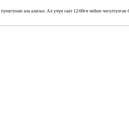
пунктунан ала аласыз. Ал үчүн саат 12:00гө чейин чогултулган 