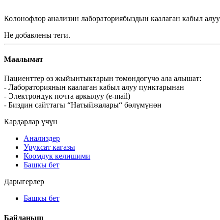
Колонофлор ​​анализин лабораториябыздын каалаган кабыл алуу 
Не добавлены теги.
Маалымат
Пациенттер өз жыйынтыктарын төмөндөгүчө ала алышат:
- Лабораториянын каалаган кабыл алуу пунктарынан
- Электрондук почта аркылуу (e-mail)
- Биздин сайттагы “Натыйжалары“ бөлүмүнөн
Кардарлар үчүн
Анализдер
Уруксат кагазы
Коомдук келишими
Башкы бет
Дарыгерлер
Башкы бет
Байланыш