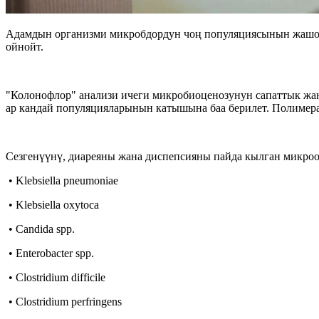
Адамдын организми микробдордун чоң популяциясынын жашоо 
ойнойт.
"Колонофлор" анализи ичеги микробиоценозунун сапаттык жан
ар кандай популяцияларынын катышына баа берилет. Полимер
Сезгенүүнү, диареяны жана диспепсияны пайда кылган микро
• Klebsiella pneumoniae
• Klebsiella oxytoca
• Candida spp.
• Enterobacter spp.
• Clostridium difficile
• Clostridium perfringens