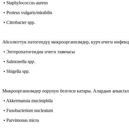
• Staphylococcus aureus
• Proteus vulgaris/mirabilis
• Citrobacter spp.
Абсолюттук патогендүү микроорганизмдер, курч ичеги инфек
• Энтеропатогендик ичеги таякчасы
• Salmonella spp.
• Shigella spp.
Микроорганизмдер оорунун белгиси катары. Алардын аныкта
• Akkermansia muciniphila
• Fusobacterium nucleatum
• Parvimonas micra