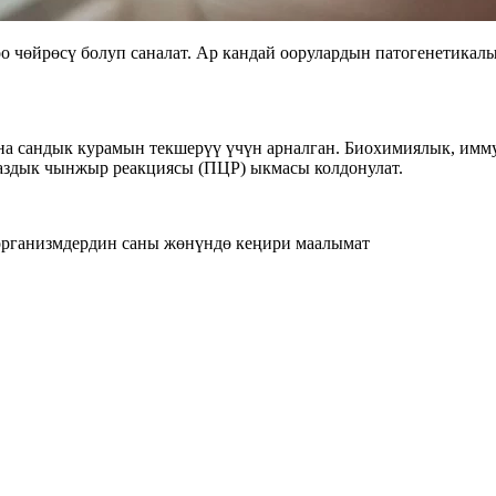
чөйрөсү болуп саналат. Ар кандай оорулардын патогенетикалы
а сандык курамын текшерүү үчүн арналган. Биохимиялык, имму
аздык чынжыр реакциясы (ПЦР) ыкмасы колдонулат.
организмдердин саны жөнүндө кеңири маалымат