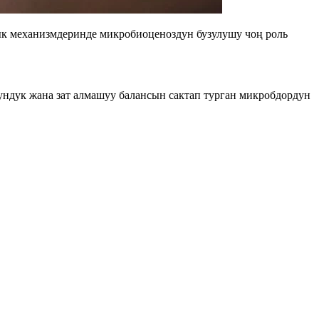
к механизмдеринде микробиоценоздун бузулушу чоң роль
ндук жана зат алмашуу балансын сактап турган микробдордун