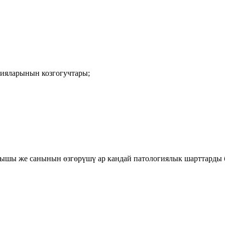
цияларынын козгогучтары;
лышы же санынын өзгөрүшү ар кандай патологиялык шарттарды