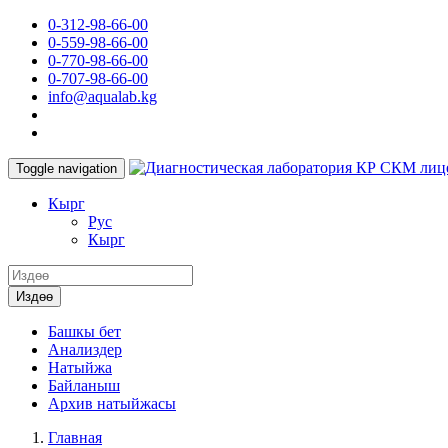
0-312-98-66-00
0-559-98-66-00
0-770-98-66-00
0-707-98-66-00
info@aqualab.kg
КР СКМ лиц
Toggle navigation
Кырг
Руc
Кырг
Издөө
Башкы бет
Анализдер
Натыйжа
Байланыш
Архив натыйжасы
Главная