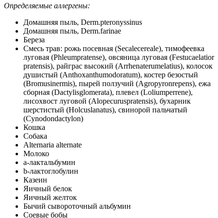
Определяемые аллергены:
Домашняя пыль, Derm.pteronyssinus
Домашняя пыль, Derm.farinae
Береза
Смесь трав: рожь посевная (Secalecereale), тимофеевка
луговая (Phleumpratense), овсяница луговая (Festucaelatior
pratensis), райграс высокий (Arrhenaterumelatius), колосок
душистый (Anthoxanthumodoratum), костер безостый
(Bromusinermis), пырей ползучий (Agropyronrepens), ежа
сборная (Dactylisglomerata), плевел (Loliumperrene),
лисохвост луговой (Alopecuruspratensis), бухарник
шерстистый (Holcuslanatus), свинорой пальчатый
(Cynodondactylon)
Кошка
Собака
Alternaria alternate
Молоко
а-лактальбумин
b-лактоглобулин
Казеин
Яичный белок
Яичный желток
Бычий сывороточный альбумин
Соевые бобы