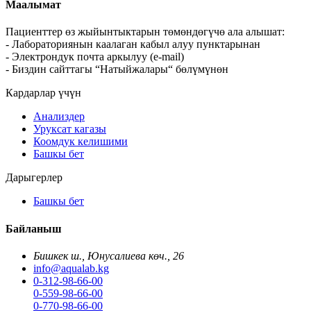
Маалымат
Пациенттер өз жыйынтыктарын төмөндөгүчө ала алышат:
- Лабораториянын каалаган кабыл алуу пунктарынан
- Электрондук почта аркылуу (e-mail)
- Биздин сайттагы “Натыйжалары“ бөлүмүнөн
Кардарлар үчүн
Анализдер
Уруксат кагазы
Коомдук келишими
Башкы бет
Дарыгерлер
Башкы бет
Байланыш
Бишкек ш., Юнусалиева көч., 26
info@aqualab.kg
0-312-98-66-00
0-559-98-66-00
0-770-98-66-00