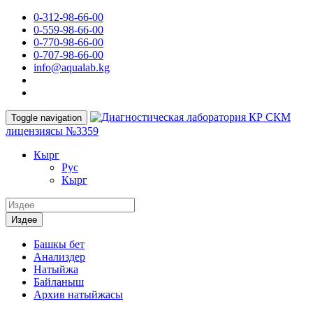
0-312-98-66-00
0-559-98-66-00
0-770-98-66-00
0-707-98-66-00
info@aqualab.kg
КР СКМ
Toggle navigation
лицензиясы №3359
Кырг
Руc
Кырг
Издөө
Башкы бет
Анализдер
Натыйжа
Байланыш
Архив натыйжасы