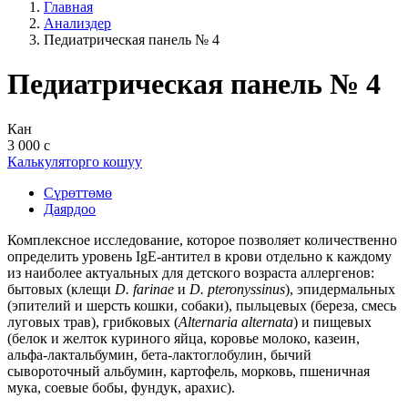
Главная
Анализдер
Педиатрическая панель № 4
Педиатрическая панель № 4
Кан
3 000 с
Калькуляторго кошуу
Сүрөттөмө
Даярдоо
Комплексное исследование, которое позволяет количественно
определить уровень IgE-антител в крови отдельно к каждому
из наиболее актуальных для детского возраста аллергенов:
бытовых (клещи
D. farinae
и
D. pteronyssinus
), эпидермальных
(эпителий и шерсть кошки, собаки), пыльцевых (береза, смесь
луговых трав), грибковых (
Alternaria alternata
) и пищевых
(белок и желток куриного яйца, коровье молоко, казеин,
альфа-лактальбумин, бета-лактоглобулин, бычий
сывороточный альбумин, картофель, морковь, пшеничная
мука, соевые бобы, фундук, арахис).