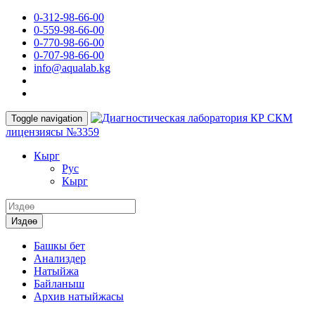
0-312-98-66-00
0-559-98-66-00
0-770-98-66-00
0-707-98-66-00
info@aqualab.kg
КР СКМ
Toggle navigation
лицензиясы №3359
Кырг
Руc
Кырг
Издөө
Башкы бет
Анализдер
Натыйжа
Байланыш
Архив натыйжасы