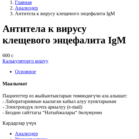
Главная
Анализдер
Антитела к вирусу клещевого энцефалита IgM
Антитела к вирусу
клещевого энцефалита IgM
600 с
Калькуляторго кошуу
Основное
Маалымат
Пациенттер өз жыйынтыктарын төмөндөгүчө ала алышат:
- Лабораториянын каалаган кабыл алуу пунктарынан
- Электрондук почта аркылуу (e-mail)
- Биздин сайттагы “Натыйжалары“ бөлүмүнөн
Кардарлар үчүн
Анализдер