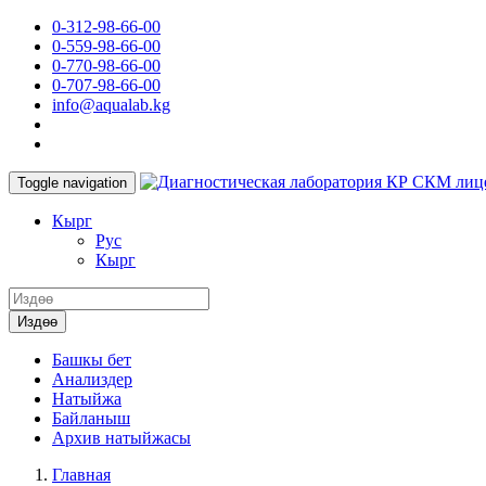
0-312-98-66-00
0-559-98-66-00
0-770-98-66-00
0-707-98-66-00
info@aqualab.kg
КР СКМ лиц
Toggle navigation
Кырг
Руc
Кырг
Издөө
Башкы бет
Анализдер
Натыйжа
Байланыш
Архив натыйжасы
Главная