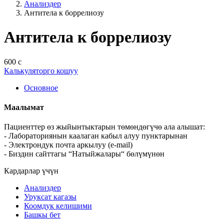
Анализдер
Антитела к боррелиозу
Антитела к боррелиозу
600 с
Калькуляторго кошуу
Основное
Маалымат
Пациенттер өз жыйынтыктарын төмөндөгүчө ала алышат:
- Лабораториянын каалаган кабыл алуу пунктарынан
- Электрондук почта аркылуу (e-mail)
- Биздин сайттагы “Натыйжалары“ бөлүмүнөн
Кардарлар үчүн
Анализдер
Уруксат кагазы
Коомдук келишими
Башкы бет