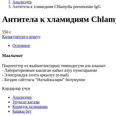
Анализдер
Антитела к хламидиям Chlamydia pneumoniae IgG
Антитела к хламидиям Chlamy
550 с
Калькуляторго кошуу
Основное
Маалымат
Пациенттер өз жыйынтыктарын төмөндөгүчө ала алышат:
- Лабораториянын каалаган кабыл алуу пунктарынан
- Электрондук почта аркылуу (e-mail)
- Биздин сайттагы “Натыйжалары“ бөлүмүнөн
Кардарлар үчүн
Анализдер
Уруксат кагазы
Коомдук келишими
Башкы бет