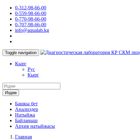
0-312-98-66-00
0-559-98-66-00
0-770-98-66-00
0-707-98-66-00
info@aqualab.kg
КР СКМ лиц
Toggle navigation
Кырг
Руc
Кырг
Издөө
Башкы бет
Анализдер
Натыйжа
Байланыш
Архив натыйжасы
Главная