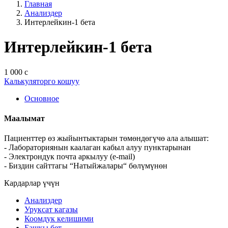
Главная
Анализдер
Интерлейкин‑1 бета
Интерлейкин‑1 бета
1 000 с
Калькуляторго кошуу
Основное
Маалымат
Пациенттер өз жыйынтыктарын төмөндөгүчө ала алышат:
- Лабораториянын каалаган кабыл алуу пунктарынан
- Электрондук почта аркылуу (e-mail)
- Биздин сайттагы “Натыйжалары“ бөлүмүнөн
Кардарлар үчүн
Анализдер
Уруксат кагазы
Коомдук келишими
Башкы бет