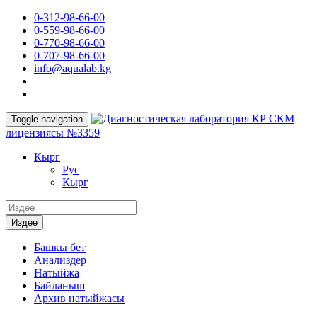
0-312-98-66-00
0-559-98-66-00
0-770-98-66-00
0-707-98-66-00
info@aqualab.kg
КР СКМ
Toggle navigation
лицензиясы №3359
Кырг
Руc
Кырг
Издөө
Башкы бет
Анализдер
Натыйжа
Байланыш
Архив натыйжасы