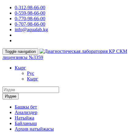
0-312-98-66-00
0-559-98-66-00
0-770-98-66-00
0-707-98-66-00
info@aqualab.kg
КР СКМ
Toggle navigation
лицензиясы №3359
Кырг
Руc
Кырг
Издөө
Башкы бет
Анализдер
Натыйжа
Байланыш
Архив натыйжасы