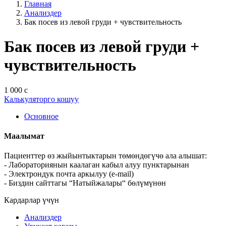
Главная
Анализдер
Бак посев из левой груди + чувствительность
Бак посев из левой груди +
чувствительность
1 000 с
Калькуляторго кошуу
Основное
Маалымат
Пациенттер өз жыйынтыктарын төмөндөгүчө ала алышат:
- Лабораториянын каалаган кабыл алуу пунктарынан
- Электрондук почта аркылуу (e-mail)
- Биздин сайттагы “Натыйжалары“ бөлүмүнөн
Кардарлар үчүн
Анализдер