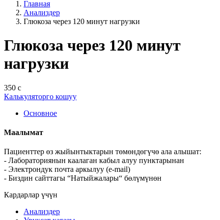
Главная
Анализдер
Глюкоза через 120 минут нагрузки
Глюкоза через 120 минут
нагрузки
350 с
Калькуляторго кошуу
Основное
Маалымат
Пациенттер өз жыйынтыктарын төмөндөгүчө ала алышат:
- Лабораториянын каалаган кабыл алуу пунктарынан
- Электрондук почта аркылуу (e-mail)
- Биздин сайттагы “Натыйжалары“ бөлүмүнөн
Кардарлар үчүн
Анализдер