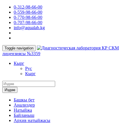
0-312-98-66-00
0-559-98-66-00
0-770-98-66-00
0-707-98-66-00
info@aqualab.kg
КР СКМ
Toggle navigation
лицензиясы №3359
Кырг
Руc
Кырг
Издөө
Башкы бет
Анализдер
Натыйжа
Байланыш
Архив натыйжасы