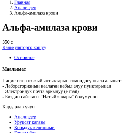
Главная
Анализдер
Альфа-амилаза крови
Альфа-амилаза крови
350 с
Калькуляторго кошуу
Основное
Маалымат
Пациенттер өз жыйынтыктарын төмөндөгүчө ала алышат:
- Лабораториянын каалаган кабыл алуу пунктарынан
- Электрондук почта аркылуу (e-mail)
- Биздин сайттагы “Натыйжалары“ бөлүмүнөн
Кардарлар үчүн
Анализдер
Уруксат кагазы
Коомдук келишими
Башкы бет