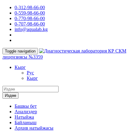
0-312-98-66-00
0-559-98-66-00
0-770-98-66-00
0-707-98-66-00
info@aqualab.kg
КР СКМ
Toggle navigation
лицензиясы №3359
Кырг
Руc
Кырг
Издөө
Башкы бет
Анализдер
Натыйжа
Байланыш
Архив натыйжасы