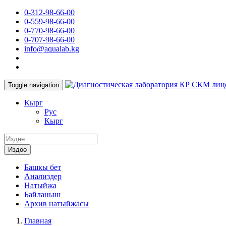
0-312-98-66-00
0-559-98-66-00
0-770-98-66-00
0-707-98-66-00
info@aqualab.kg
КР СКМ лиц
Toggle navigation
Кырг
Руc
Кырг
Издөө
Башкы бет
Анализдер
Натыйжа
Байланыш
Архив натыйжасы
Главная