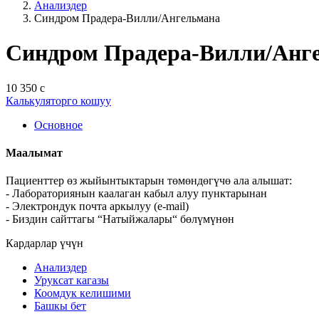
Анализдер
Синдром Прадера-Вилли/Ангельмана
Синдром Прадера-Вилли/Анг
10 350 с
Калькуляторго кошуу
Основное
Маалымат
Пациенттер өз жыйынтыктарын төмөндөгүчө ала алышат:
- Лабораториянын каалаган кабыл алуу пунктарынан
- Электрондук почта аркылуу (e-mail)
- Биздин сайттагы “Натыйжалары“ бөлүмүнөн
Кардарлар үчүн
Анализдер
Уруксат кагазы
Коомдук келишими
Башкы бет