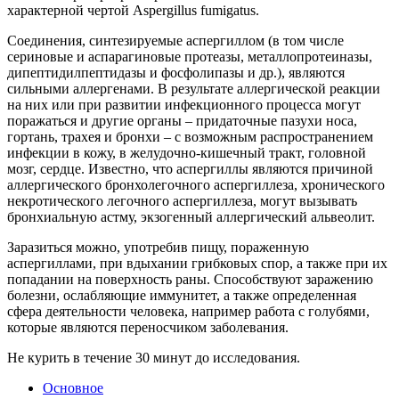
характерной чертой Aspergillus fumigatus.
Соединения, синтезируемые аспергиллом (в том числе
сериновые и аспарагиновые протеазы, металлопротеиназы,
дипептидилпептидазы и фосфолипазы и др.), являются
сильными аллергенами. В результате аллергической реакции
на них или при развитии инфекционного процесса могут
поражаться и другие органы – придаточные пазухи носа,
гортань, трахея и бронхи – с возможным распространением
инфекции в кожу, в желудочно-кишечный тракт, головной
мозг, сердце. Известно, что аспергиллы являются причиной
аллергического бронхолегочного аспергиллеза, хронического
некротического легочного аспергиллеза, могут вызывать
бронхиальную астму, экзогенный аллергический альвеолит.
Заразиться можно, употребив пищу, пораженную
аспергиллами, при вдыхании грибковых спор, а также при их
попадании на поверхность раны. Способствуют заражению
болезни, ослабляющие иммунитет, а также определенная
сфера деятельности человека, например работа с голубями,
которые являются переносчиком заболевания.
Не курить в течение 30 минут до исследования.
Основное