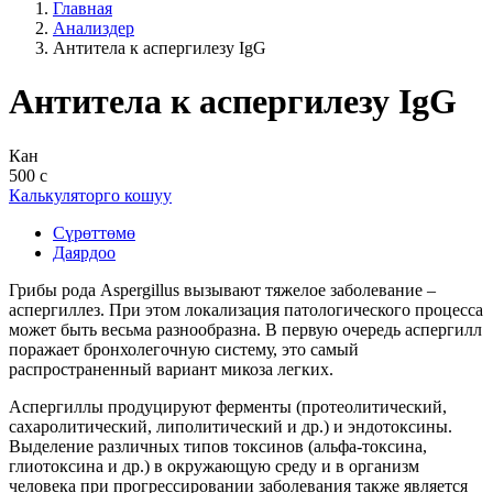
Главная
Анализдер
Антитела к аспергилезу IgG
Антитела к аспергилезу IgG
Кан
500 с
Калькуляторго кошуу
Сүрөттөмө
Даярдоо
Грибы рода Aspergillus вызывают тяжелое заболевание –
аспергиллез. При этом локализация патологического процесса
может быть весьма разнообразна. В первую очередь аспергилл
поражает бронхолегочную систему, это самый
распространенный вариант микоза легких.
Аспергиллы продуцируют ферменты (протеолитический,
сахаролитический, липолитический и др.) и эндотоксины.
Выделение различных типов токсинов (альфа-токсина,
глиотоксина и др.) в окружающую среду и в организм
человека при прогрессировании заболевания также является