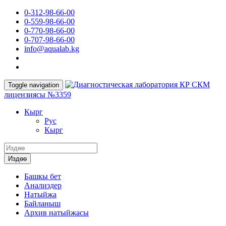
0-312-98-66-00
0-559-98-66-00
0-770-98-66-00
0-707-98-66-00
info@aqualab.kg
КР СКМ
Toggle navigation
лицензиясы №3359
Кырг
Руc
Кырг
Издөө
Башкы бет
Анализдер
Натыйжа
Байланыш
Архив натыйжасы