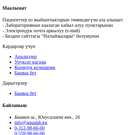
Маалымат
Пациенттер өз жыйынтыктарын төмөндөгүчө ала алышат:
- Лабораториянын каалаган кабыл алуу пунктарынан
- Электрондук почта аркылуу (e-mail)
- Биздин сайттагы “Натыйжалары“ бөлүмүнөн
Кардарлар үчүн
Анализдер
Уруксат кагазы
Коомдук келишими
Башкы бет
Дарыгерлер
Башкы бет
Байланыш
Бишкек ш., Юнусалиева көч., 26
info@aqualab.kg
0-312-98-66-00
0-559-98-66-00