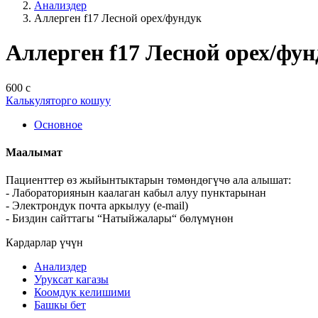
Анализдер
Аллерген f17 Лесной орех/фундук
Аллерген f17 Лесной орех/фун
600 с
Калькуляторго кошуу
Основное
Маалымат
Пациенттер өз жыйынтыктарын төмөндөгүчө ала алышат:
- Лабораториянын каалаган кабыл алуу пунктарынан
- Электрондук почта аркылуу (e-mail)
- Биздин сайттагы “Натыйжалары“ бөлүмүнөн
Кардарлар үчүн
Анализдер
Уруксат кагазы
Коомдук келишими
Башкы бет