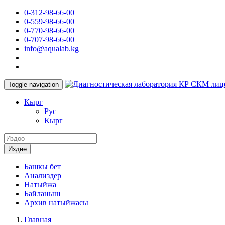
0-312-98-66-00
0-559-98-66-00
0-770-98-66-00
0-707-98-66-00
info@aqualab.kg
КР СКМ лиц
Toggle navigation
Кырг
Руc
Кырг
Издөө
Башкы бет
Анализдер
Натыйжа
Байланыш
Архив натыйжасы
Главная