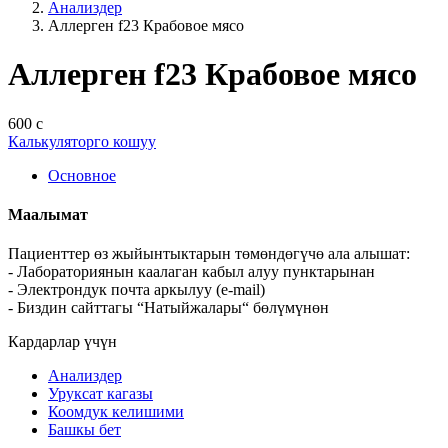
Анализдер
Аллерген f23 Крабовое мясо
Аллерген f23 Крабовое мясо
600 с
Калькуляторго кошуу
Основное
Маалымат
Пациенттер өз жыйынтыктарын төмөндөгүчө ала алышат:
- Лабораториянын каалаган кабыл алуу пунктарынан
- Электрондук почта аркылуу (e-mail)
- Биздин сайттагы “Натыйжалары“ бөлүмүнөн
Кардарлар үчүн
Анализдер
Уруксат кагазы
Коомдук келишими
Башкы бет