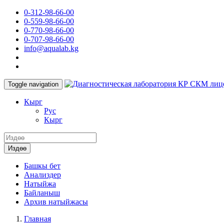
0-312-98-66-00
0-559-98-66-00
0-770-98-66-00
0-707-98-66-00
info@aqualab.kg
КР СКМ лиц
Toggle navigation
Кырг
Руc
Кырг
Издөө
Башкы бет
Анализдер
Натыйжа
Байланыш
Архив натыйжасы
Главная