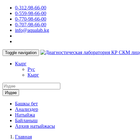
0-312-98-66-00
0-559-98-66-00
0-770-98-66-00
0-707-98-66-00
info@aqualab.kg
КР СКМ лиц
Toggle navigation
Кырг
Руc
Кырг
Издөө
Башкы бет
Анализдер
Натыйжа
Байланыш
Архив натыйжасы
Главная