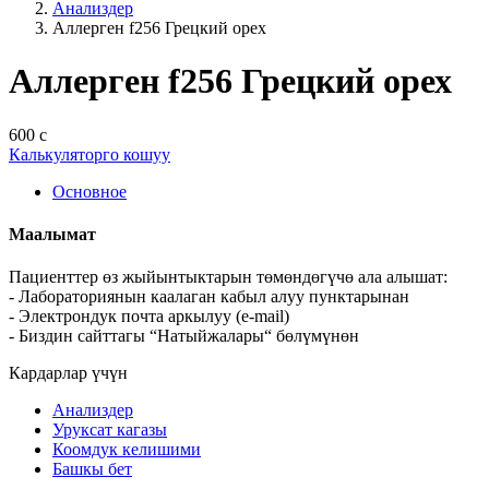
Анализдер
Аллерген f256 Грецкий орех
Аллерген f256 Грецкий орех
600 с
Калькуляторго кошуу
Основное
Маалымат
Пациенттер өз жыйынтыктарын төмөндөгүчө ала алышат:
- Лабораториянын каалаган кабыл алуу пунктарынан
- Электрондук почта аркылуу (e-mail)
- Биздин сайттагы “Натыйжалары“ бөлүмүнөн
Кардарлар үчүн
Анализдер
Уруксат кагазы
Коомдук келишими
Башкы бет