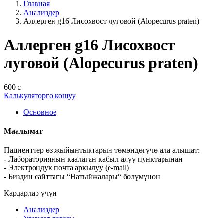
Главная
Анализдер
Аллерген g16 Лисохвост луговой (Alopecurus praten)
Аллерген g16 Лисохвост
луговой (Alopecurus praten)
600 с
Калькуляторго кошуу
Основное
Маалымат
Пациенттер өз жыйынтыктарын төмөндөгүчө ала алышат:
- Лабораториянын каалаган кабыл алуу пунктарынан
- Электрондук почта аркылуу (e-mail)
- Биздин сайттагы “Натыйжалары“ бөлүмүнөн
Кардарлар үчүн
Анализдер