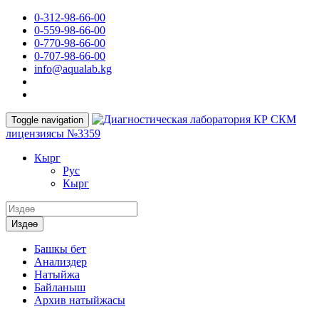
0-312-98-66-00
0-559-98-66-00
0-770-98-66-00
0-707-98-66-00
info@aqualab.kg
КР СКМ
Toggle navigation
лицензиясы №3359
Кырг
Руc
Кырг
Издөө
Башкы бет
Анализдер
Натыйжа
Байланыш
Архив натыйжасы