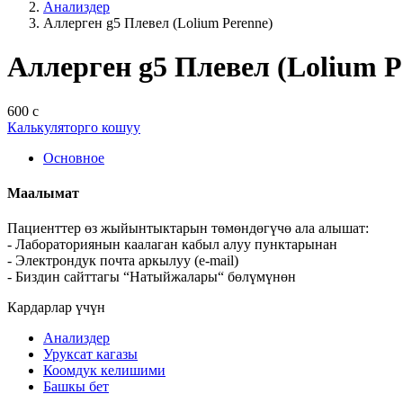
Анализдер
Аллерген g5 Плевел (Lolium Perenne)
Аллерген g5 Плевел (Lolium P
600 с
Калькуляторго кошуу
Основное
Маалымат
Пациенттер өз жыйынтыктарын төмөндөгүчө ала алышат:
- Лабораториянын каалаган кабыл алуу пунктарынан
- Электрондук почта аркылуу (e-mail)
- Биздин сайттагы “Натыйжалары“ бөлүмүнөн
Кардарлар үчүн
Анализдер
Уруксат кагазы
Коомдук келишими
Башкы бет