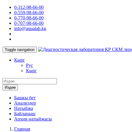
0-312-98-66-00
0-559-98-66-00
0-770-98-66-00
0-707-98-66-00
info@aqualab.kg
КР СКМ лиц
Toggle navigation
Кырг
Руc
Кырг
Издөө
Башкы бет
Анализдер
Натыйжа
Байланыш
Архив натыйжасы
Главная