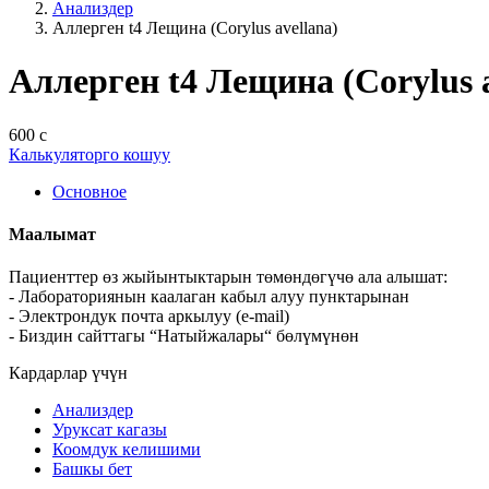
Анализдер
Аллерген t4 Лещина (Corylus avellana)
Аллерген t4 Лещина (Corylus a
600 с
Калькуляторго кошуу
Основное
Маалымат
Пациенттер өз жыйынтыктарын төмөндөгүчө ала алышат:
- Лабораториянын каалаган кабыл алуу пунктарынан
- Электрондук почта аркылуу (e-mail)
- Биздин сайттагы “Натыйжалары“ бөлүмүнөн
Кардарлар үчүн
Анализдер
Уруксат кагазы
Коомдук келишими
Башкы бет