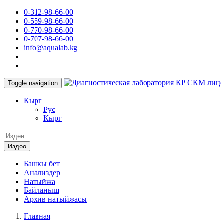
0-312-98-66-00
0-559-98-66-00
0-770-98-66-00
0-707-98-66-00
info@aqualab.kg
КР СКМ лиц
Toggle navigation
Кырг
Руc
Кырг
Издөө
Башкы бет
Анализдер
Натыйжа
Байланыш
Архив натыйжасы
Главная