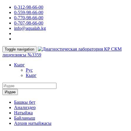
0-312-98-66-00
0-559-98-66-00
0-770-98-66-00
0-707-98-66-00
info@aqualab.kg
КР СКМ
Toggle navigation
лицензиясы №3359
Кырг
Руc
Кырг
Издөө
Башкы бет
Анализдер
Натыйжа
Байланыш
Архив натыйжасы