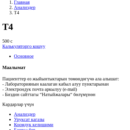
Главная
Анализдер
Т4
Т4
500 с
Калькуляторго кошуу
Основное
Маалымат
Пациенттер өз жыйынтыктарын төмөндөгүчө ала алышат:
- Лабораториянын каалаган кабыл алуу пунктарынан
- Электрондук почта аркылуу (e-mail)
- Биздин сайттагы “Натыйжалары“ бөлүмүнөн
Кардарлар үчүн
Анализдер
Уруксат кагазы
Коомдук келишими
Башкы бет