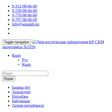
0-312-98-66-00
0-559-98-66-00
0-770-98-66-00
0-707-98-66-00
info@aqualab.kg
КР СКМ
Toggle navigation
лицензиясы №3359
Кырг
Руc
Кырг
Издөө
Башкы бет
Анализдер
Натыйжа
Байланыш
Архив натыйжасы