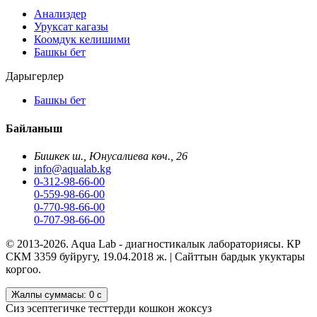
Анализдер
Уруксат кагазы
Коомдук келишими
Башкы бет
Дарыгерлер
Башкы бет
Байланыш
Бишкек ш., Юнусалиева көч., 26
info@aqualab.kg
0-312-98-66-00
0-559-98-66-00
0-770-98-66-00
0-707-98-66-00
© 2013-2026. Aqua Lab - диагностикалык лабораториясы. КР
СКМ 3359 буйругу, 19.04.2018 ж. | Сайттын бардык укуктары
коргоо.
Жалпы суммасы:
0 с
Сиз эсептегичке тесттерди кошкон жоксуз