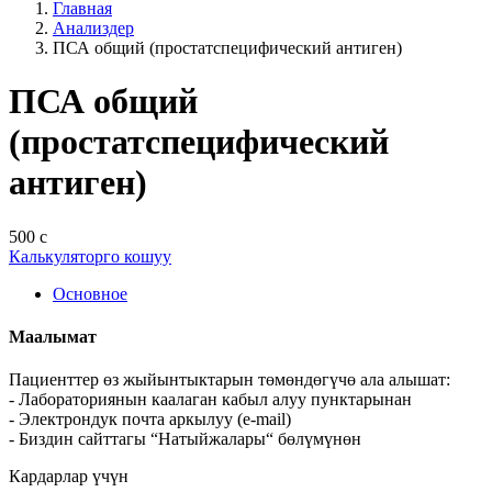
Главная
Анализдер
ПСА общий (простатспецифический антиген)
ПСА общий
(простатспецифический
антиген)
500 с
Калькуляторго кошуу
Основное
Маалымат
Пациенттер өз жыйынтыктарын төмөндөгүчө ала алышат:
- Лабораториянын каалаган кабыл алуу пунктарынан
- Электрондук почта аркылуу (e-mail)
- Биздин сайттагы “Натыйжалары“ бөлүмүнөн
Кардарлар үчүн