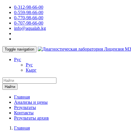
0-312-98-66-00
0-559-98-66-00
0-770-98-66-00
0-707-98-66-00
info@aqualab.kg
Лицензия М
Toggle navigation
Руc
Руc
Кырг
Найти
Главная
Анализы и цены
Результаты
Контакты
Результаты архив
Главная