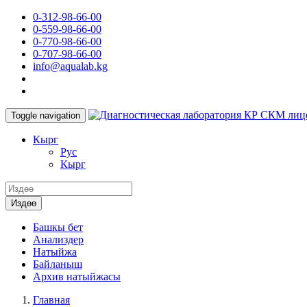
0-312-98-66-00
0-559-98-66-00
0-770-98-66-00
0-707-98-66-00
info@aqualab.kg
КР СКМ лиц
Toggle navigation
Кырг
Руc
Кырг
Издөө
Башкы бет
Анализдер
Натыйжа
Байланыш
Архив натыйжасы
Главная