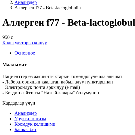
Анализдер
Аллерген f77 - Beta-lactoglobulin
Аллерген f77 - Beta-lactoglobul
950 с
Калькуляторго кошуу
Основное
Маалымат
Пациенттер өз жыйынтыктарын төмөндөгүчө ала алышат:
- Лабораториянын каалаган кабыл алуу пунктарынан
- Электрондук почта аркылуу (e-mail)
- Биздин сайттагы “Натыйжалары“ бөлүмүнөн
Кардарлар үчүн
Анализдер
Уруксат кагазы
Коомдук келишими
Башкы бет